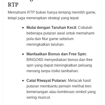
RTP
Memahami RTP bukan hanya tentang memilih game,
tetapi juga menerapkan strategi yang tepat:
Mulai dengan Taruhan Kecil:
Cobalah
beberapa putaran awal untuk memahami
pola dan fitur game sebelum
meningkatkan taruhan.
Manfaatkan Bonus dan Free Spin:
BINGO4D menyediakan bonus dan free
spin yang dapat meningkatkan peluang
menang tanpa risiko tambahan.
Catat Riwayat Putaran:
Melacak hasil
putaran membantu pemain melihat tren
kemenangan atau kombinasi simbol yang
sering muncul.