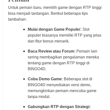
Untuk pemain baru, memilih game dengan RTP tinggi
bisa menjadi tantangan. Berikut beberapa tips
tambahan:
Mulai dengan Game Populer:
Slot
populer biasanya memiliki RTP yang jelas
dan fitur bonus menarik.
Baca Review atau Forum:
Pemain lain
sering membagikan pengalaman mereka
tentang game dengan RTP tinggi di
BINGO4D.
Coba Demo Game:
Beberapa slot di
BINGO4D menyediakan versi demo,
memungkinkan pemain mencoba game
tanpa modal.
Gabungkan RTP dengan Strategi: