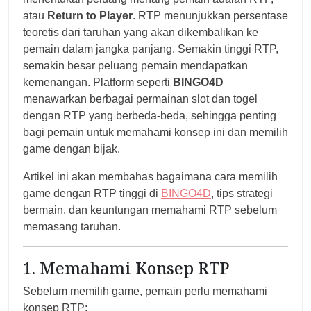
atau
Return to Player
. RTP menunjukkan persentase
teoretis dari taruhan yang akan dikembalikan ke
pemain dalam jangka panjang. Semakin tinggi RTP,
semakin besar peluang pemain mendapatkan
kemenangan. Platform seperti
BINGO4D
menawarkan berbagai permainan slot dan togel
dengan RTP yang berbeda-beda, sehingga penting
bagi pemain untuk memahami konsep ini dan memilih
game dengan bijak.
Artikel ini akan membahas bagaimana cara memilih
game dengan RTP tinggi di
BINGO4D
, tips strategi
bermain, dan keuntungan memahami RTP sebelum
memasang taruhan.
1. Memahami Konsep RTP
Sebelum memilih game, pemain perlu memahami
konsep RTP: