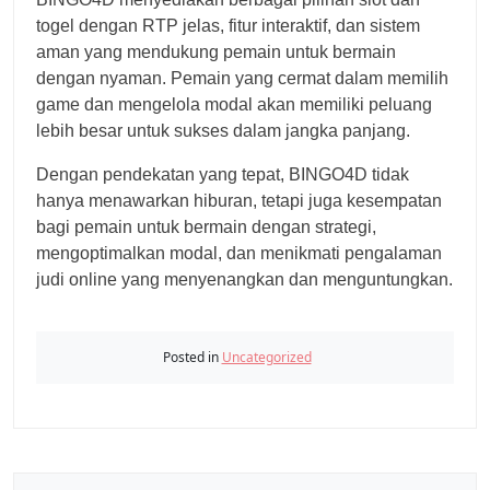
togel dengan RTP jelas, fitur interaktif, dan sistem
aman yang mendukung pemain untuk bermain
dengan nyaman. Pemain yang cermat dalam memilih
game dan mengelola modal akan memiliki peluang
lebih besar untuk sukses dalam jangka panjang.
Dengan pendekatan yang tepat, BINGO4D tidak
hanya menawarkan hiburan, tetapi juga kesempatan
bagi pemain untuk bermain dengan strategi,
mengoptimalkan modal, dan menikmati pengalaman
judi online yang menyenangkan dan menguntungkan.
Posted in
Uncategorized