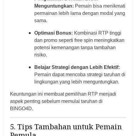
Menguntungkan:
Pemain bisa menikmati
permainan lebih lama dengan modal yang
sama.
Optimasi Bonus:
Kombinasi RTP tinggi
dan promo seperti free spin meningkatkan
potensi kemenangan tanpa tambahan
risiko.
Belajar Strategi dengan Lebih Efektif:
Pemain dapat mencoba strategi taruhan di
lingkungan yang lebih menguntungkan.
Keuntungan ini membuat pemilihan RTP menjadi
aspek penting sebelum memulai taruhan di
BINGO4D.
5. Tips Tambahan untuk Pemain
Pemula