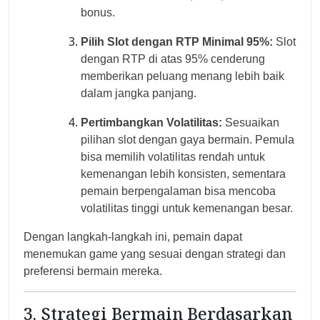
bonus.
Pilih Slot dengan RTP Minimal 95%:
Slot
dengan RTP di atas 95% cenderung
memberikan peluang menang lebih baik
dalam jangka panjang.
Pertimbangkan Volatilitas:
Sesuaikan
pilihan slot dengan gaya bermain. Pemula
bisa memilih volatilitas rendah untuk
kemenangan lebih konsisten, sementara
pemain berpengalaman bisa mencoba
volatilitas tinggi untuk kemenangan besar.
Dengan langkah-langkah ini, pemain dapat
menemukan game yang sesuai dengan strategi dan
preferensi bermain mereka.
3. Strategi Bermain Berdasarkan