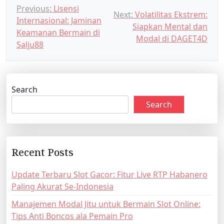
P
Previous:
Lisensi
Next:
Volatilitas Ekstrem:
Internasional: Jaminan
o
Siapkan Mental dan
Keamanan Bermain di
s
Modal di DAGET4D
Salju88
t
n
a
Search
v
Search
i
g
a
Recent Posts
t
i
Update Terbaru Slot Gacor: Fitur Live RTP Habanero
Paling Akurat Se-Indonesia
o
n
Manajemen Modal Jitu untuk Bermain Slot Online:
Tips Anti Boncos ala Pemain Pro