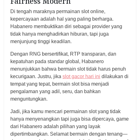
Fairness Modern
Di tengah maraknya permainan slot online,
kepercayaan adalah hal yang paling berharga.
Habanero membuktikan diri sebagai provider yang
tidak hanya menghadirkan hiburan, tapi juga
menjunjung tinggi keadilan.
Dengan RNG bersertifikat, RTP transparan, dan
kepatuhan pada standar global, Habanero
menunjukkan bahwa bermain slot tidak harus penuh
kecurigaan. Justru, jika
slot gacor hari ini
dilakukan di
tempat yang tepat, bermain slot bisa menjadi
pengalaman yang adil, seru, dan bahkan
menguntungkan.
Jadi, jika kamu mencari permainan slot yang tidak
hanya menyenangkan tapi juga bisa dipercaya, game
dari Habanero adalah pilihan yang layak
dipertimbangkan. Selamat bermain dengan tenang—