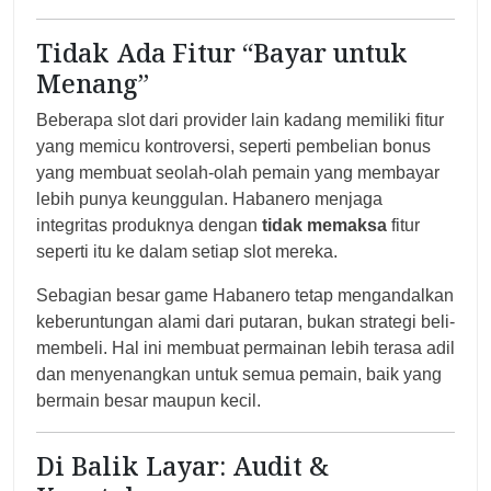
Tidak Ada Fitur “Bayar untuk
Menang”
Beberapa slot dari provider lain kadang memiliki fitur
yang memicu kontroversi, seperti pembelian bonus
yang membuat seolah-olah pemain yang membayar
lebih punya keunggulan. Habanero menjaga
integritas produknya dengan
tidak memaksa
fitur
seperti itu ke dalam setiap slot mereka.
Sebagian besar game Habanero tetap mengandalkan
keberuntungan alami dari putaran, bukan strategi beli-
membeli. Hal ini membuat permainan lebih terasa adil
dan menyenangkan untuk semua pemain, baik yang
bermain besar maupun kecil.
Di Balik Layar: Audit &