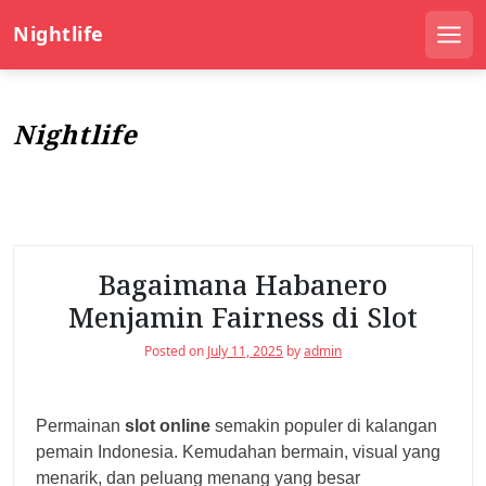
S
Nightlife
k
Men
i
p
t
Nightlife
o
c
o
n
t
e
Bagaimana Habanero
n
Menjamin Fairness di Slot
t
Posted on
July 11, 2025
by
admin
Permainan
slot online
semakin populer di kalangan
pemain Indonesia. Kemudahan bermain, visual yang
menarik, dan peluang menang yang besar