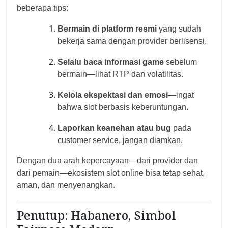
beberapa tips:
Bermain di platform resmi
yang sudah
bekerja sama dengan provider berlisensi.
Selalu baca informasi game
sebelum
bermain—lihat RTP dan volatilitas.
Kelola ekspektasi dan emosi
—ingat
bahwa slot berbasis keberuntungan.
Laporkan keanehan atau bug
pada
customer service, jangan diamkan.
Dengan dua arah kepercayaan—dari provider dan
dari pemain—ekosistem slot online bisa tetap sehat,
aman, dan menyenangkan.
Penutup: Habanero, Simbol