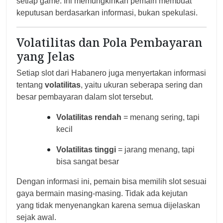
setiap game. Ini memungkinkan pemain membuat
keputusan berdasarkan informasi, bukan spekulasi.
Volatilitas dan Pola Pembayaran
yang Jelas
Setiap slot dari Habanero juga menyertakan informasi
tentang
volatilitas
, yaitu ukuran seberapa sering dan
besar pembayaran dalam slot tersebut.
Volatilitas rendah
= menang sering, tapi
kecil
Volatilitas tinggi
= jarang menang, tapi
bisa sangat besar
Dengan informasi ini, pemain bisa memilih slot sesuai
gaya bermain masing-masing. Tidak ada kejutan
yang tidak menyenangkan karena semua dijelaskan
sejak awal.