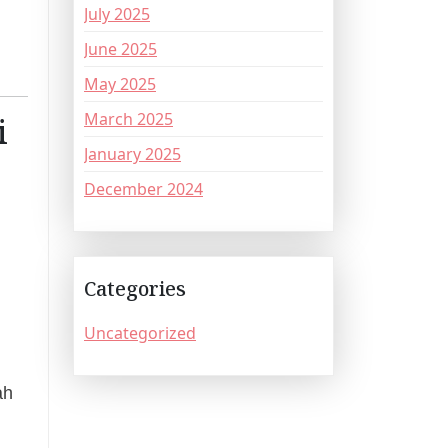
July 2025
June 2025
May 2025
March 2025
i
January 2025
December 2024
Categories
Uncategorized
ah