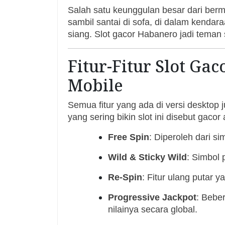
Salah satu keunggulan besar dari bermai
sambil santai di sofa, di dalam kendara
siang. Slot gacor Habanero jadi tem
Fitur-Fitur Slot Ga
Mobile
Semua fitur yang ada di versi desktop j
yang sering bikin slot ini disebut gacor 
Free Spin
: Diperoleh dari s
Wild & Sticky Wild
: Simbol
Re-Spin
: Fitur ulang putar 
Progressive Jackpot
: Bebe
nilainya secara global.