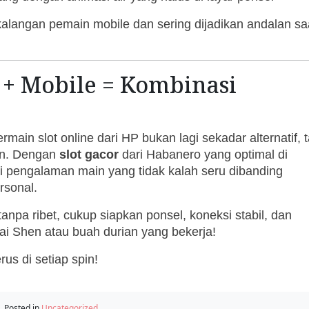
kalangan pemain mobile dan sering dijadikan andalan sa
 + Mobile = Kombinasi
ermain slot online dari HP bukan lagi sekadar alternatif, t
in. Dengan
slot gacor
dari Habanero yang optimal di
i pengalaman main yang tidak kalah seru dibanding
rsonal.
tanpa ribet, cukup siapkan ponsel, koneksi stabil, dan
Cai Shen atau buah durian yang bekerja!
us di setiap spin!
Posted in
Uncategorized