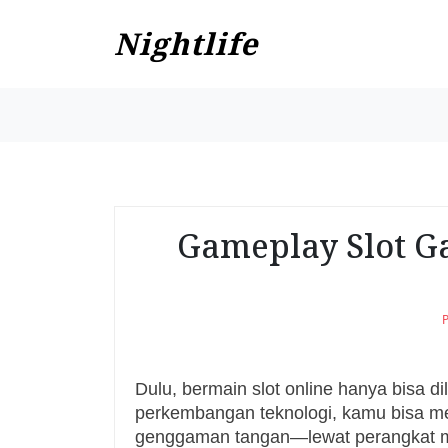
S
Nightlife
k
i
p
t
o
c
o
n
t
Gameplay Slot G
e
n
t
Dulu, bermain slot online hanya bisa d
perkembangan teknologi, kamu bisa m
genggaman tangan—lewat perangkat mob